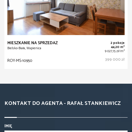
MIESZKANIE NA SPRZEDAŻ
2 pokoje
2
44,20 m
Bielsko-Biała, Wapienica
2
9 027,15 zł/m
399 000 zł
ROY-MS-10950
KONTAKT DO AGENTA - RAFAŁ STANKIEWICZ
IMIĘ