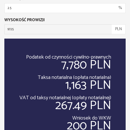
%
WYSOKOŚĆ PROWIZJI
PLN
Podatek od czynności cywilno-prawnych
7,780 PLN
Taksa notarialna (opłata notarialna)
1,163 PLN
VAT od taksy notarialnej (opłaty notarialnej)
267.49 PLN
Wniosek do WKW
200 PLN