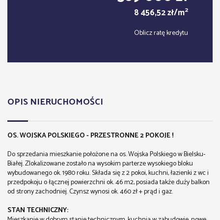
2
8 456,52 zł/m
Oblicz ratę kredytu
OPIS NIERUCHOMOŚCI
OS. WOJSKA POLSKIEGO - PRZESTRONNE 2 POKOJE !
Do sprzedania mieszkanie położone na os. Wojska Polskiego w Bielsku-
Białej. Zlokalizowane zostało na wysokim parterze wysokiego bloku
wybudowanego ok. 1980 roku. Składa się z 2 pokoi, kuchni, łazienki z wc i
przedpokoju o łącznej powierzchni ok. 46 m2, posiada także duży balkon
od strony zachodniej. Czynsz wynosi ok. 460 zł + prąd i gaz.
STAN TECHNICZNY:
Mieszkanie w dobrym stanie technicznym, kuchnia w zabudowie, nowe