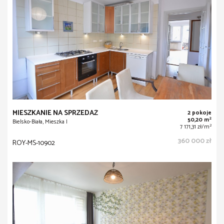
MIESZKANIE NA SPRZEDAŻ
2 pokoje
2
50,20 m
Bielsko-Biała, Mieszka I
2
7 171,31 zł/m
360 000 zł
ROY-MS-10902