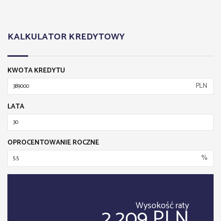
KALKULATOR KREDYTOWY
KWOTA KREDYTU
PLN
LATA
OPROCENTOWANIE ROCZNE
%
Wysokość raty
2,209 PLN