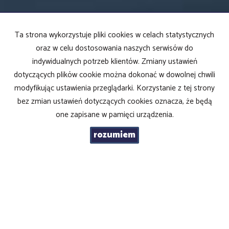
Ta strona wykorzystuje pliki cookies w celach statystycznych
ROYAL Nieruchomości
oraz w celu dostosowania naszych serwisów do
ul. Traugutta 10 lok. 2
indywidualnych potrzeb klientów. Zmiany ustawień
43-300 Bielsko-Biała
dotyczących plików cookie można dokonać w dowolnej chwili
tel. 531-744-337
godz: 8:00-15:00
modyfikując ustawienia przeglądarki. Korzystanie z tej strony
e-mail:
biuro@nieruchomosci-royal.pl
bez zmian ustawień dotyczących cookies oznacza, że będą
Mieszkania
na wynajem
Domy
na wynajem
one zapisane w pamięci urządzenia.
Działki
na wynajem
Lokale
na wynajem
rozumiem
Hale
na wynajem
Obiekty
na wynajem
Mieszkania
na sprzedaż
Domy
na sprzedaż
Działki
na sprzedaż
Lokale
na sprzedaż
Hale
na sprzedaż
Obiekty
na sprzedaż