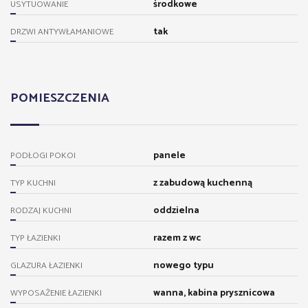
środkowe
USYTUOWANIE
tak
DRZWI ANTYWŁAMANIOWE
POMIESZCZENIA
panele
PODŁOGI POKOI
z zabudową kuchenną
TYP KUCHNI
oddzielna
RODZAJ KUCHNI
razem z wc
TYP ŁAZIENKI
nowego typu
GLAZURA ŁAZIENKI
wanna, kabina prysznicowa
WYPOSAŻENIE ŁAZIENKI