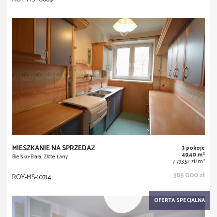
MIESZKANIE NA SPRZEDAŻ
3 pokoje
2
49,40 m
Bielsko-Biała, Złote Łany
2
7 793,52 zł/m
385 000 zł
ROY-MS-10714
OFERTA SPECJALNA