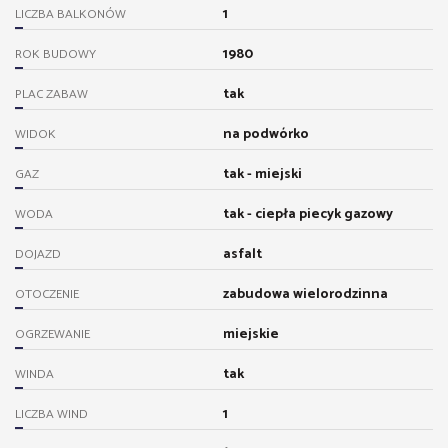
1
LICZBA BALKONÓW
1980
ROK BUDOWY
tak
PLAC ZABAW
na podwórko
WIDOK
tak - miejski
GAZ
tak - ciepła piecyk gazowy
WODA
asfalt
DOJAZD
zabudowa wielorodzinna
OTOCZENIE
miejskie
OGRZEWANIE
tak
WINDA
1
LICZBA WIND