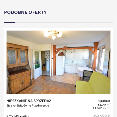
PODOBNE OFERTY
MIESZKANIE NA SPRZEDAŻ
3 pokoje
2
55,00 m
Bielsko-Biała, Górne Przedmieście
2
7 180,00 zł/m
394 900 zł
ROY-MS-10689