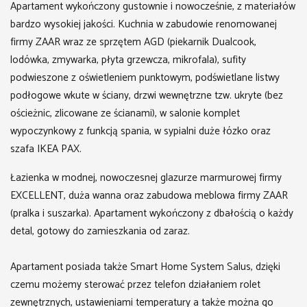
Apartament wykończony gustownie i nowocześnie, z materiałów
bardzo wysokiej jakości. Kuchnia w zabudowie renomowanej
firmy ZAAR wraz ze sprzętem AGD (piekarnik Dualcook,
lodówka, zmywarka, płyta grzewcza, mikrofala), sufity
podwieszone z oświetleniem punktowym, podświetlane listwy
podłogowe wkute w ściany, drzwi wewnętrzne tzw. ukryte (bez
ościeżnic, zlicowane ze ścianami), w salonie komplet
wypoczynkowy z funkcją spania, w sypialni duże łózko oraz
szafa IKEA PAX.
Łazienka w modnej, nowoczesnej glazurze marmurowej firmy
EXCELLENT, duża wanna oraz zabudowa meblowa firmy ZAAR
(pralka i suszarka). Apartament wykończony z dbałością o każdy
detal, gotowy do zamieszkania od zaraz.
Apartament posiada także Smart Home System Salus, dzięki
czemu możemy sterować przez telefon działaniem rolet
zewnętrznych, ustawieniami temperatury a także można go