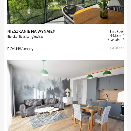
MIESZKANIE NA WYNAJEM
3 pokoje
2
66,35 m
Bielsko-Biała, Langiewicza
2
51,24 zł/m
3 400 zł
ROY-MW-10889