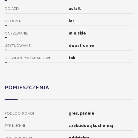
asfalt
DOJAZD
las
OTOCZENIE
miejskie
OGRZEWANIE
dwustronne
USYTUOWANIE
tak
DRZWI ANTYWŁAMANIOWE
POMIESZCZENIA
gres, panele
PODŁOGI POKOI
z zabudową kuchenną
TYP KUCHNI