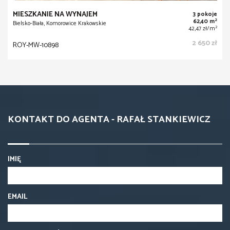
MIESZKANIE NA WYNAJEM
3 pokoje
2
62,40 m
Bielsko-Biała, Komorowice Krakowskie
2
42,47 zł/m
2 650 zł
ROY-MW-10898
KONTAKT DO AGENTA - RAFAŁ STANKIEWICZ
IMIĘ
EMAIL