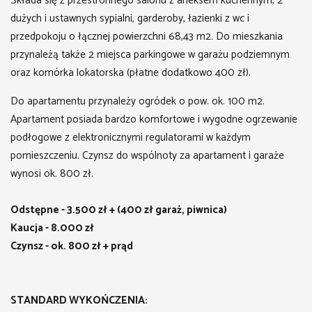
Składa się z przestronnego salonu z aneksem kuchennym, 2
dużych i ustawnych sypialni, garderoby, łazienki z wc i
przedpokoju o łącznej powierzchni 68,43 m2. Do mieszkania
przynależą także 2 miejsca parkingowe w garażu podziemnym
oraz komórka lokatorska (płatne dodatkowo 400 zł).
Do apartamentu przynależy ogródek o pow. ok. 100 m2.
Apartament posiada bardzo komfortowe i wygodne ogrzewanie
podłogowe z elektronicznymi regulatorami w każdym
pomieszczeniu. Czynsz do wspólnoty za apartament i garaże
wynosi ok. 800 zł.
Odstępne - 3.500 zł + (400 zł garaż, piwnica)
Kaucja - 8.000 zł
Czynsz - ok. 800 zł + prąd
STANDARD WYKOŃCZENIA: