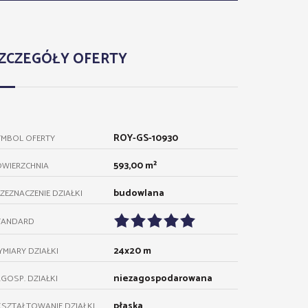
ZCZEGÓŁY OFERTY
ROY-GS-10930
YMBOL OFERTY
593,00 m²
OWIERZCHNIA
budowlana
ZEZNACZENIE DZIAŁKI
TANDARD
24x20 m
MIARY DZIAŁKI
niezagospodarowana
GOSP. DZIAŁKI
płaska
SZTAŁTOWANIE DZIAŁKI