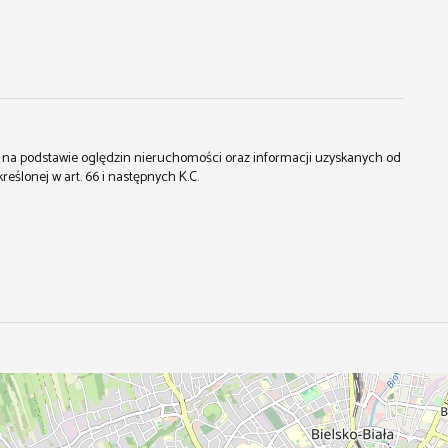
st na podstawie oględzin nieruchomości oraz informacji uzyskanych od
kreślonej w art. 66 i następnych K.C.