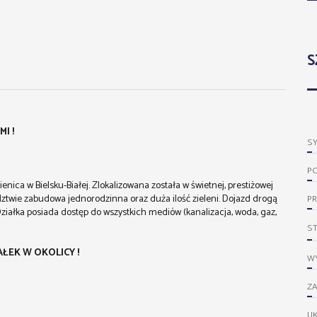
S
I !
S
P
ica w Bielsku-Białej. Zlokalizowana została w świetnej, prestiżowej
edztwie zabudowa jednorodzinna oraz duża ilość zieleni. Dojazd drogą
PR
Działka posiada dostęp do wszystkich mediów (kanalizacja, woda, gaz,
S
AŁEK W OKOLICY !
WY
ZA
UK