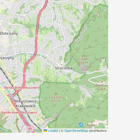
Leaflet
|
©
OpenStreetMap
contributors