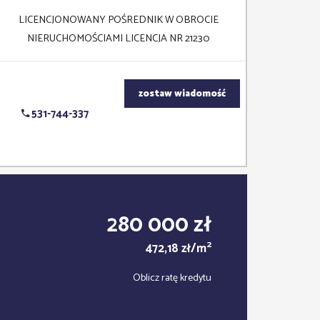
LICENCJONOWANY POŚREDNIK W OBROCIE
NIERUCHOMOŚCIAMI LICENCJA NR 21230
zostaw wiadomość
531-744-337
280 000 zł
2
472,18 zł/m
Oblicz ratę kredytu