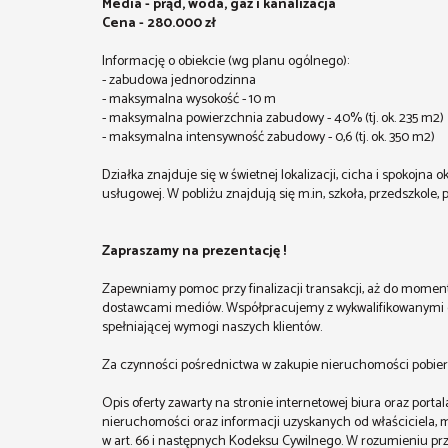
Media - prąd, woda, gaz i kanalizacja
Cena - 280.000 zł
Informację o obiekcie (wg planu ogólnego):
- zabudowa jednorodzinna
- maksymalna wysokość - 10 m
- maksymalna powierzchnia zabudowy - 40% (tj. ok. 235 m2)
- maksymalna intensywność zabudowy - 0,6 (tj. ok. 350 m2)
Działka znajduje się w świetnej lokalizacji, cicha i spokojna
usługowej. W pobliżu znajdują się m.in, szkoła, przedszkole,
Zapraszamy na prezentację !
Zapewniamy pomoc przy finalizacji transakcji, aż do mom
dostawcami mediów. Współpracujemy z wykwalifikowanymi do
spełniającej wymogi naszych klientów.
Za czynności pośrednictwa w zakupie nieruchomości pobier
Opis oferty zawarty na stronie internetowej biura oraz port
nieruchomości oraz informacji uzyskanych od właściciela, mo
w art. 66 i następnych Kodeksu Cywilnego. W rozumieniu pr