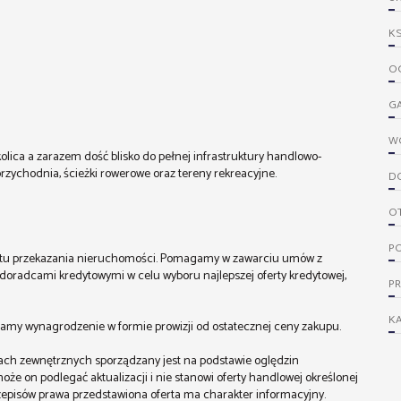
KS
OG
G
W
 okolica a zarazem dość blisko do pełnej infrastruktury handlowo-
 przychodnia, ścieżki rowerowe oraz tereny rekreacyjne.
D
O
PO
entu przekazania nieruchomości. Pomagamy w zawarciu umów z
radcami kredytowymi w celu wyboru najlepszej oferty kredytowej,
P
KA
amy wynagrodzenie w formie prowizji od ostatecznej ceny zakupu.
alach zewnętrznych sporządzany jest na podstawie oględzin
że on podlegać aktualizacji i nie stanowi oferty handlowej określonej
zepisów prawa przedstawiona oferta ma charakter informacyjny.