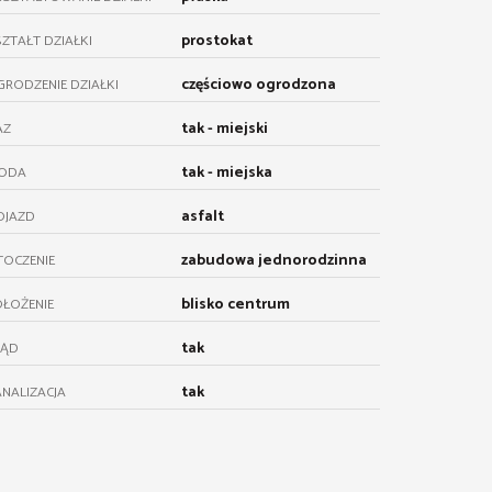
prostokat
ZTAŁT DZIAŁKI
częściowo ogrodzona
RODZENIE DZIAŁKI
tak - miejski
AZ
tak - miejska
ODA
asfalt
OJAZD
zabudowa jednorodzinna
TOCZENIE
blisko centrum
ŁOŻENIE
tak
RĄD
tak
NALIZACJA