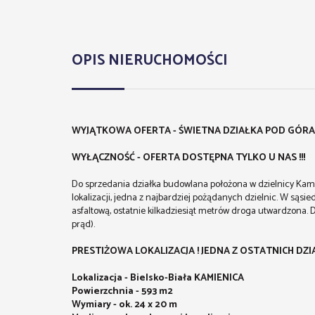
OPIS NIERUCHOMOŚCI
WYJĄTKOWA OFERTA - ŚWIETNA DZIAŁKA POD GÓRAM
WYŁĄCZNOŚĆ - OFERTA DOSTĘPNA TYLKO U NAS !!!
Do sprzedania działka budowlana położona w dzielnicy Kamien
lokalizacji, jedna z najbardziej pożądanych dzielnic. W sąsi
asfaltową, ostatnie kilkadziesiąt metrów droga utwardzona. 
prąd).
PRESTIŻOWA LOKALIZACJA ! JEDNA Z OSTATNICH DZI
Lokalizacja - Bielsko-Biała KAMIENICA
Powierzchnia - 593 m2
Wymiary - ok. 24 x 20 m