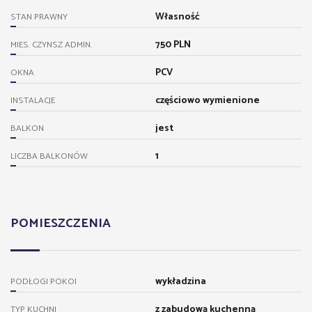
Własność
STAN PRAWNY
750 PLN
MIES. CZYNSZ ADMIN.
PCV
OKNA
częściowo wymienione
INSTALACJE
jest
BALKON
1
LICZBA BALKONÓW
POMIESZCZENIA
wykładzina
PODŁOGI POKOI
z zabudową kuchenną
TYP KUCHNI