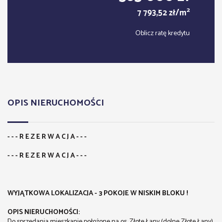
2
7 793,52 zł/m
Oblicz ratę kredytu
OPIS NIERUCHOMOŚCI
- - - R E Z E R W A C J A - - -
- - - R E Z E R W A C J A - - -
WYJĄTKOWA LOKALIZACJA - 3 POKOJE W NISKIM BLOKU !
OPIS NIERUCHOMOŚCI:
Do sprzedania mieszkanie położone
na os. Złote Łany (dolne Złote Łany)