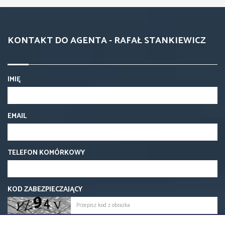
360 000 zł
ROY-MS-10902
MIESZKANIE NA SPRZEDAŻ
2 pokoje
2
44,20 m
Bielsko-Biała, Wapienica
2
9 027,15 zł/m
399 000 zł
ROY-MS-10950