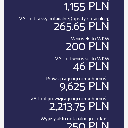
1,155 PLN
VAT od taksy notarialnej (opłaty notarialnej)
265.65 PLN
Wniosek do WKW
200 PLN
VAT od wniosku do WKW
46 PLN
Prowizja agencji nieruchomości
9,625 PLN
VAT od prowizji agencji nieruchomości
2,213.75 PLN
Wypisy aktu notarialnego - około
250 PLN