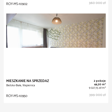
MIESZKANIE NA SPRZEDAŻ
3 pokoje
2
55,00 m
Bielsko-Biała, Górne Przedmieście
2
7 180,00 zł/m
394 900 zł
ROY-MS-10689
OFERTA SPECJALNA
MIESZKANIE NA SPRZEDAŻ
2 pokoje
2
50,20 m
Bielsko-Biała, Mieszka I
2
7 171,31 zł/m