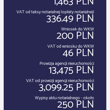
1,463 PLN
VAT od taksy notarialnej (opłaty notarialnej)
336.49 PLN
Wniosek do WKW
200 PLN
VAT od wniosku do WKW
46 PLN
Prowizja agencji nieruchomości
13,475 PLN
VAT od prowizji agencji nieruchomości
3,099.25 PLN
Wypisy aktu notarialnego - około
250 PLN