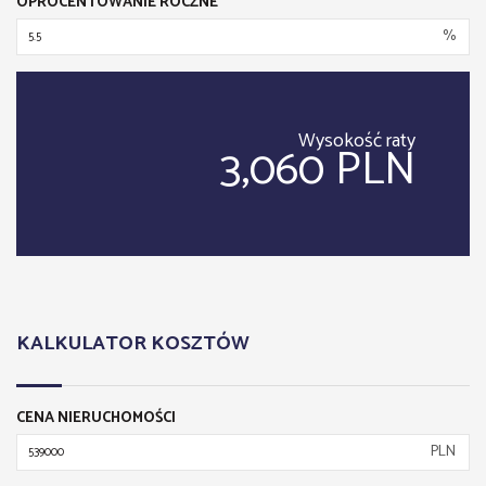
OPROCENTOWANIE ROCZNE
%
Wysokość raty
3,060 PLN
KALKULATOR KOSZTÓW
CENA NIERUCHOMOŚCI
PLN