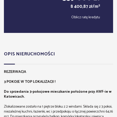
2
8 400,87 zł/m
Oblicz ratę kredytu
OPIS NIERUCHOMOŚCI
REZERWACJA
3 POKOJE W TOP LOKALIZACJI !
Do sprzedania 3-pokojowe mieszkanie położone przy AWF-ie w
Katowicach.
Zlokalizowane zostało na 1 piętrze bloku z 2 windami. Składa się z 3 pokoi,
niezależnej kuchni, łazienki, wc i przedpokoju o łącznej powierzchni 64,16
m2. Do mieszkania przynależy balkon, komórka lokatorska i piwnica.