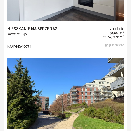
MIESZKANIE NA SPRZEDAŻ
2 pokoje
2
38,00 m
Katowice, Dąb
2
13 657,89 zł/m
519 000 zł
ROY-MS-10774