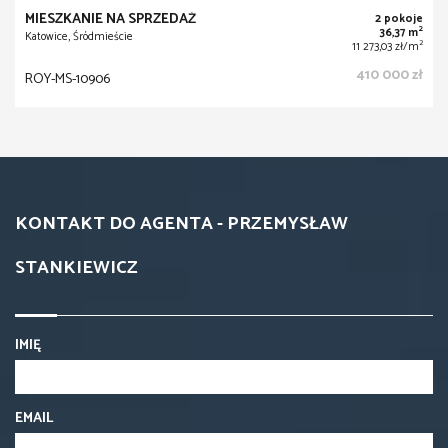
MIESZKANIE NA SPRZEDAŻ
2 pokoje
2
36,37 m
Katowice, Śródmieście
2
11 273,03 zł/m
410 000 zł
ROY-MS-10906
KONTAKT DO AGENTA - PRZEMYSŁAW
STANKIEWICZ
IMIĘ
EMAIL