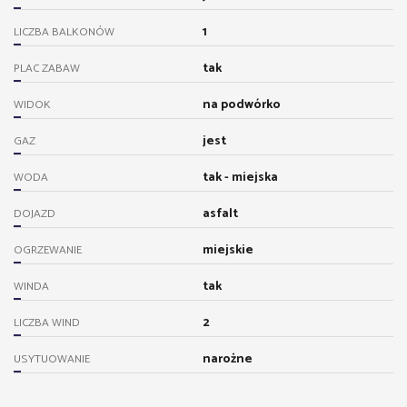
1
LICZBA BALKONÓW
tak
PLAC ZABAW
na podwórko
WIDOK
jest
GAZ
tak - miejska
WODA
asfalt
DOJAZD
miejskie
OGRZEWANIE
tak
WINDA
2
LICZBA WIND
narożne
USYTUOWANIE