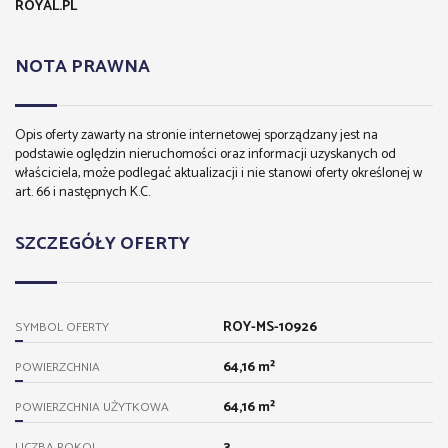
ROYAL.PL
NOTA PRAWNA
Opis oferty zawarty na stronie internetowej sporządzany jest na
podstawie oględzin nieruchomości oraz informacji uzyskanych od
właściciela, może podlegać aktualizacji i nie stanowi oferty określonej w
art. 66 i następnych K.C.
SZCZEGÓŁY OFERTY
ROY-MS-10926
SYMBOL OFERTY
64,16 m²
POWIERZCHNIA
64,16 m²
POWIERZCHNIA UŻYTKOWA
3
LICZBA POKOI